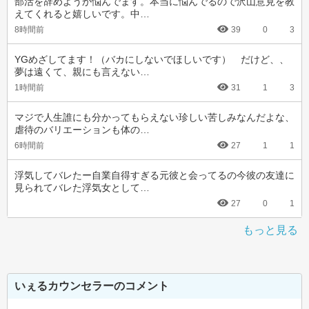
部活を辞めようか悩んでます。本当に悩んでるので沢山意見を教
えてくれると嬉しいです。中…
8時間前
39
0
3
YGめざしてます！（バカにしないでほしいです）　だけど、、
夢は遠くて、親にも言えない…
1時間前
31
1
3
マジで人生誰にも分かってもらえない珍しい苦しみなんだよな、
虐待のバリエーションも体の…
6時間前
27
1
1
浮気してバレたー自業自得すぎる元彼と会ってるの今彼の友達に
見られてバレた浮気女として…
27
0
1
もっと見る
いぇるカウンセラーのコメント