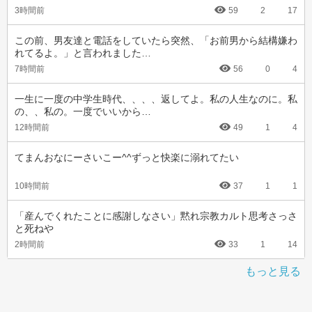
3時間前
59
2
17
この前、男友達と電話をしていたら突然、「お前男から結構嫌わ
れてるよ。」と言われました…
7時間前
56
0
4
一生に一度の中学生時代、、、、返してよ。私の人生なのに。私
の、、私の。一度でいいから…
12時間前
49
1
4
てまんおなにーさいこー^^ずっと快楽に溺れてたい
10時間前
37
1
1
「産んでくれたことに感謝しなさい」黙れ宗教カルト思考さっさ
と死ねや
2時間前
33
1
14
もっと見る