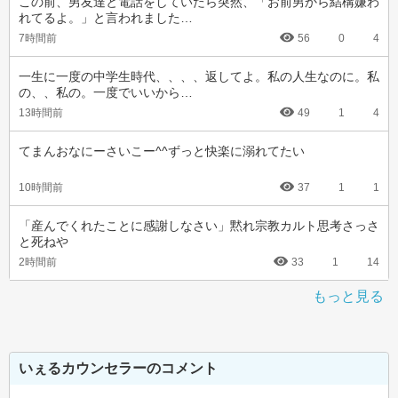
この前、男友達と電話をしていたら突然、「お前男から結構嫌わ
れてるよ。」と言われました…
7時間前
56
0
4
一生に一度の中学生時代、、、、返してよ。私の人生なのに。私
の、、私の。一度でいいから…
13時間前
49
1
4
てまんおなにーさいこー^^ずっと快楽に溺れてたい
10時間前
37
1
1
「産んでくれたことに感謝しなさい」黙れ宗教カルト思考さっさ
と死ねや
2時間前
33
1
14
もっと見る
いぇるカウンセラーのコメント