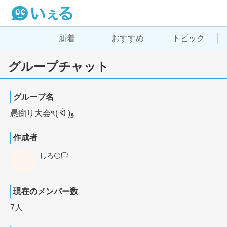
新着
おすすめ
トピック
グループチャット
グループ名
愚痴り大会٩( ᐛ )و
作成者
しろ⚪️🏳️⬜️
現在のメンバー数
7人