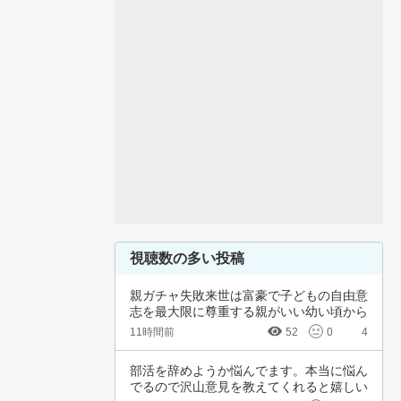
視聴数の多い投稿
親ガチャ失敗来世は富豪で子どもの自由意
志を最大限に尊重する親がいい幼い頃から
深夜正座…
11時間前
52
0
4
部活を辞めようか悩んでます。本当に悩ん
でるので沢山意見を教えてくれると嬉しい