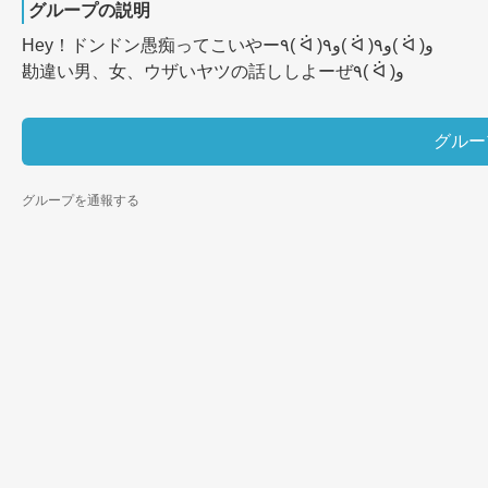
グループの説明
Hey！ドンドン愚痴ってこいやー٩( ᐛ )و٩( ᐛ )و٩( ᐛ )و

勘違い男、女、ウザいヤツの話ししよーぜ٩( ᐛ )و
グルー
グループを通報する