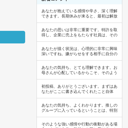
あなたが抱えている感情や辛さ、深く理解
できます。長期休みが来ると、最初は解放
感を感じ…
あなたの思いは非常に重要です。特許を取
得し、企業に売上をもたらす社員は、その
知識や創…
あなたが描く状況は、心理的に非常に興味
深いですね。嫌がらせをする相手に自分の
迷惑を伝…
あなたの気持ち、とても理解できます。お
母さんが心配しているからこそ、そのよう
に言って…
初投稿、ありがとうございます。まずはあ
なたがここに書き込んでくれたこと自体
が、1歩を…
あなたの気持ち、よくわかります。推しの
グループに入っているということは、特別
なつなが…
そのような強い感情や行動の衝動がある場