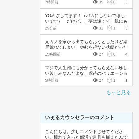
です。中…
7時間前
39
0
3
YGめざしてます！（バカにしないでほし
いです）　だけど、、夢は遠くて、親にも
言えない…
29分前
31
1
3
元カノを家から出てもらおうとしたけど結
局荒れてしまい、やむを得ない状態だった
為警察を…
15時間前
27
0
4
マジで人生誰にも分かってもらえない珍し
い苦しみなんだよな、虐待のバリエーショ
ンも体の…
5時間前
27
1
1
もっと見る
いぇるカウンセラーのコメント
こんにちは。少しコメントさせてくださ
い。憧れて入った部活で道具も揃えたんで