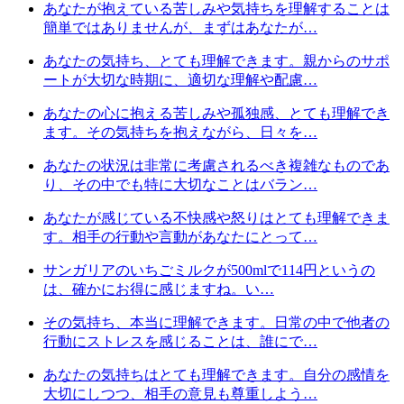
あなたが抱えている苦しみや気持ちを理解することは
簡単ではありませんが、まずはあなたが…
あなたの気持ち、とても理解できます。親からのサポ
ートが大切な時期に、適切な理解や配慮…
あなたの心に抱える苦しみや孤独感、とても理解でき
ます。その気持ちを抱えながら、日々を…
あなたの状況は非常に考慮されるべき複雑なものであ
り、その中でも特に大切なことはバラン…
あなたが感じている不快感や怒りはとても理解できま
す。相手の行動や言動があなたにとって…
サンガリアのいちごミルクが500mlで114円というの
は、確かにお得に感じますね。い…
その気持ち、本当に理解できます。日常の中で他者の
行動にストレスを感じることは、誰にで…
あなたの気持ちはとても理解できます。自分の感情を
大切にしつつ、相手の意見も尊重しよう…