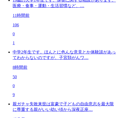
19歳の大学1年生です。身長に関する相談があります。
医療・食事・運動・生活習慣など、…
11時間前
106
0
1
中学2年生です。ほんとに色んな意見とか体験談があっ
てわからないのですが、子宮頚がんワ…
8時間前
50
0
9
親ガチャ失敗来世は富豪で子どもの自由意志を最大限
に尊重する親がいい幼い頃から深夜正座…