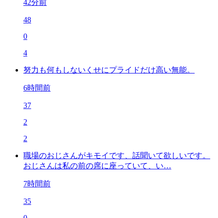
42分前
48
0
4
努力も何もしないくせにプライドだけ高い無能。
6時間前
37
2
2
職場のおじさんがキモイです、話聞いて欲しいです。
おじさんは私の前の席に座っていて、い…
7時間前
35
0