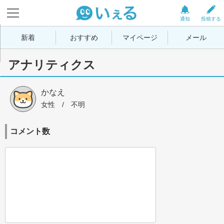
通知
投稿する
新着
おすすめ
マイページ
メール
アナリティクス
かなえ
女性
 / 
不明
コメント数