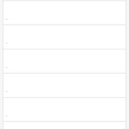
-
-
-
-
-