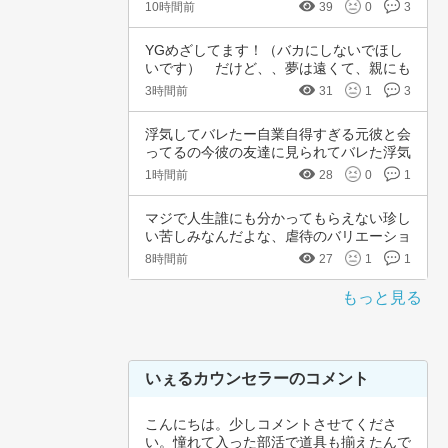
です。中…
10時間前
39
0
3
YGめざしてます！（バカにしないでほし
いです）　だけど、、夢は遠くて、親にも
言えない…
3時間前
31
1
3
浮気してバレたー自業自得すぎる元彼と会
ってるの今彼の友達に見られてバレた浮気
女として…
1時間前
28
0
1
マジで人生誰にも分かってもらえない珍し
い苦しみなんだよな、虐待のバリエーショ
ンも体の…
8時間前
27
1
1
もっと見る
いぇるカウンセラーのコメント
こんにちは。少しコメントさせてくださ
い。憧れて入った部活で道具も揃えたんで