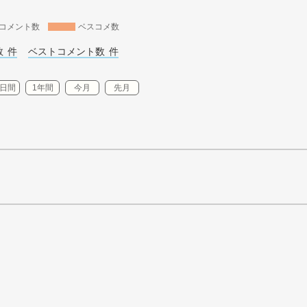
コメント数
ベスコメ数
 
件
ベストコメント数 
件
0日間
1年間
今月
先月