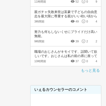
頚がんワ…
11時間前
52
0
9
親ガチャ失敗来世は富豪で子どもの自由意
志を最大限に尊重する親がいい幼い頃から
深夜正座…
3時間前
49
0
4
努力も何もしないくせにプライドだけ高い
無能。
9時間前
39
2
2
職場のおじさんがキモイです、話聞いて欲
しいです。おじさんは私の前の席に座って
いて、い…
10時間前
37
0
4
もっと見る
いぇるカウンセラーのコメント