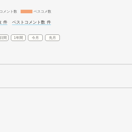
コメント数
ベスコメ数
 
件
ベストコメント数 
件
0日間
1年間
今月
先月