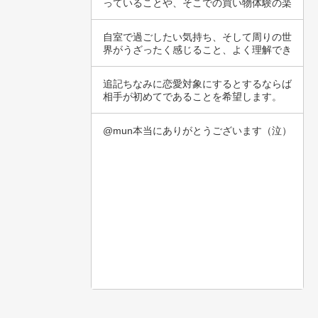
っていることや、そこでの買い物体験の楽
しさです…
自室で過ごしたい気持ち、そして周りの世
界がうざったく感じること、よく理解でき
ます。時…
追記ちなみに恋愛対象にするとするならば
相手が初めてであることを希望します。
「器狭すぎ…
@mun本当にありがとうございます（泣）