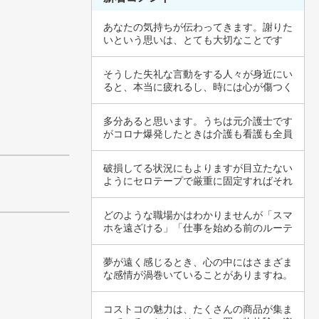
あなたの気持ちが伝わってきます。謝りた
いという思いは、とても大切なことです
ね。バスの…
そうした失礼な言動をする人々が身近にい
ると、本当に疲れるし、時には心が傷つく
こともあ…
多分あると思います。うちは元介護士です
がコロナ爆発したときは介護も看護も全員
重装備で…
破損してる状況にもよりますが目立たない
ようにセロテープで厳重に固定すればそれ
なりに使…
どのような職場かはわかりませんが「スマ
ホを遠ざける」「仕事を始める前のルーテ
ィーンド…
夢が遠く感じるとき、心の中にはさまざま
な感情が渦巻いていることがありますね。
なぜ辛い…
コストコの魅力は、たくさんの商品が集ま