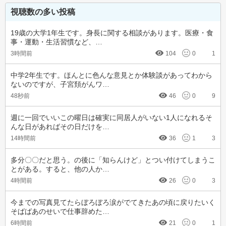
視聴数の多い投稿
19歳の大学1年生です。身長に関する相談があります。医療・食
事・運動・生活習慣など、…
3時間前
104
0
1
中学2年生です。ほんとに色んな意見とか体験談があってわから
ないのですが、子宮頚がんワ…
48秒前
46
0
9
週に一回でいいこの曜日は確実に同居人がいない1人になれるそ
んな日があればその日だけを…
14時間前
36
1
3
多分〇〇だと思う。の後に「知らんけど」とつい付けてしまうこ
とがある。すると、他の人か…
4時間前
26
0
3
今までの写真見てたらぼろぼろ涙がでてきたあの頃に戻りたいく
そばばあのせいで仕事辞めた…
6時間前
21
0
1