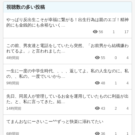
視聴数の多い投稿
やっぱり反出生こそが幸福に繋がる！出生行為は親のエゴ！精神
的にも金銭的にも余裕ないく…
56
1
17
この前、男友達と電話をしていたら突然、「お前男から結構嫌わ
れてるよ。」と言われました…
4時間前
55
0
4
一生に一度の中学生時代、、、、返してよ。私の人生なのに。私
の、、私の。一度でいいから…
9時間前
48
1
4
先日、同居人が管理しているお金を運用していたものに利益が出
た。と、私に言ってきた。結…
14時間前
43
2
4
てまんおなにーさいこー^^ずっと快楽に溺れてたい
6時間前
36
1
1