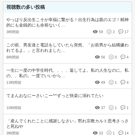
視聴数の多い投稿
やっぱり反出生こそが幸福に繋がる！出生行為は親のエゴ！精神
的にも金銭的にも余裕ないく…
3時間前
59
2
17
この前、男友達と電話をしていたら突然、「お前男から結構嫌わ
れてるよ。」と言われました…
8時間前
56
0
4
一生に一度の中学生時代、、、、返してよ。私の人生なのに。私
の、、私の。一度でいいから…
13時間前
49
1
4
てまんおなにーさいこー^^ずっと快楽に溺れてたい
10時間前
37
1
1
「産んでくれたことに感謝しなさい」黙れ宗教カルト思考さっさ
と死ねや
3時間前
33
1
14