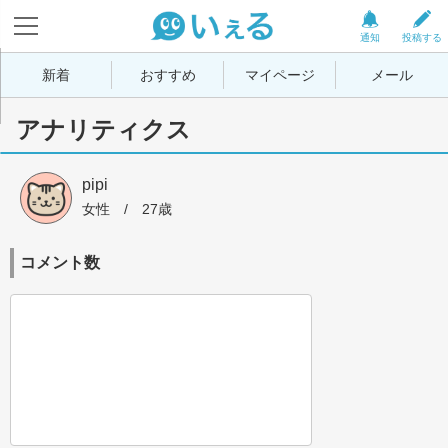
通知
投稿する
新着
おすすめ
マイページ
メール
アナリティクス
pipi
女性
 / 
27歳
コメント数