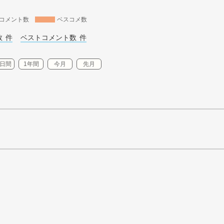
コメント数
ベスコメ数
 
件
ベストコメント数 
件
0日間
1年間
今月
先月