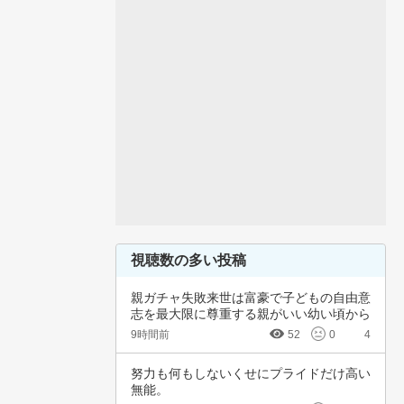
視聴数の多い投稿
親ガチャ失敗来世は富豪で子どもの自由意
志を最大限に尊重する親がいい幼い頃から
深夜正座…
9時間前
52
0
4
努力も何もしないくせにプライドだけ高い
無能。