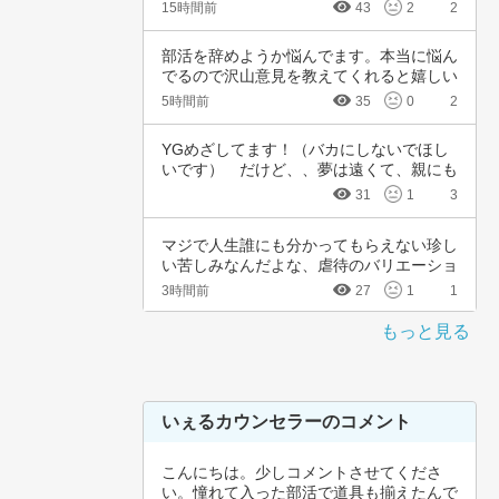
15時間前
43
2
2
部活を辞めようか悩んでます。本当に悩ん
でるので沢山意見を教えてくれると嬉しい
です。中…
5時間前
35
0
2
YGめざしてます！（バカにしないでほし
いです）　だけど、、夢は遠くて、親にも
言えない…
31
1
3
マジで人生誰にも分かってもらえない珍し
い苦しみなんだよな、虐待のバリエーショ
ンも体の…
3時間前
27
1
1
もっと見る
いぇるカウンセラーのコメント
こんにちは。少しコメントさせてくださ
い。憧れて入った部活で道具も揃えたんで