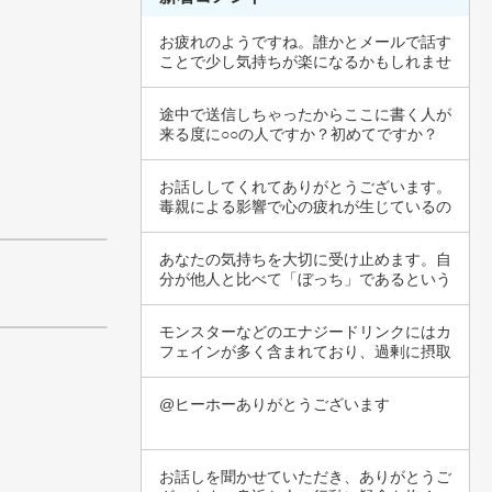
お疲れのようですね。誰かとメールで話す
ことで少し気持ちが楽になるかもしれませ
ん。自分…
途中で送信しちゃったからここに書く人が
来る度に○○の人ですか？初めてですか？
今日は人…
お話ししてくれてありがとうございます。
毒親による影響で心の疲れが生じているの
ですね。…
あなたの気持ちを大切に受け止めます。自
分が他人と比べて「ぼっち」であるという
意識は、…
モンスターなどのエナジードリンクにはカ
フェインが多く含まれており、過剰に摂取
すると不…
@ヒーホーありがとうございます
お話しを聞かせていただき、ありがとうご