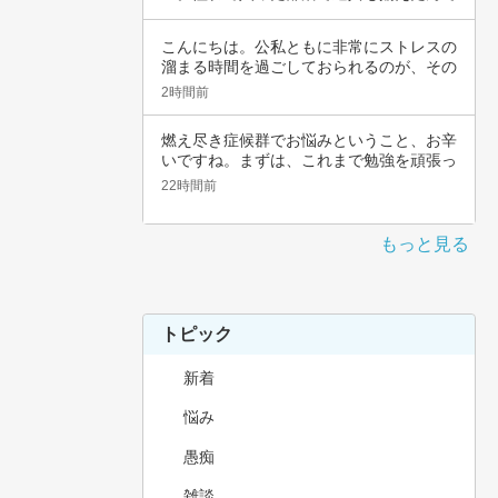
すよね。頑…
こんにちは。公私ともに非常にストレスの
溜まる時間を過ごしておられるのが、その
辛さと共…
2時間前
燃え尽き症候群でお悩みということ、お辛
いですね。まずは、これまで勉強を頑張っ
てこられ…
22時間前
もっと見る
トピック
新着
悩み
愚痴
雑談