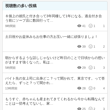
視聴数の多い投稿
８個上の彼氏と付き合って3年同棲して1年になる。過去付き合
う前にソープ店に数回行って…
9時間前
41
1
1
土日祝やお盆休みもお仕事の方お互い一緒に頑張りましょ！
39
1
2
朝からするような話しじゃないけど昨日のことで日頃からの想い
がますます強くなった。私は…
5時間前
29
1
3
バイト先の女上司に出身どこ？って聞かれて、東京です。って答
えたら、ずっと？って聞かれ…
13時間前
28
0
4
もうすぐ、赤ちゃんも産まれてきてくれるから今から転職なんて
ことは一切考えてないし、家…
25
2
3