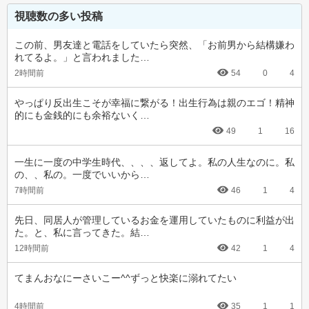
視聴数の多い投稿
この前、男友達と電話をしていたら突然、「お前男から結構嫌わ
れてるよ。」と言われました…
2時間前
54
0
4
やっぱり反出生こそが幸福に繋がる！出生行為は親のエゴ！精神
的にも金銭的にも余裕ないく…
49
1
16
一生に一度の中学生時代、、、、返してよ。私の人生なのに。私
の、、私の。一度でいいから…
7時間前
46
1
4
先日、同居人が管理しているお金を運用していたものに利益が出
た。と、私に言ってきた。結…
12時間前
42
1
4
てまんおなにーさいこー^^ずっと快楽に溺れてたい
4時間前
35
1
1