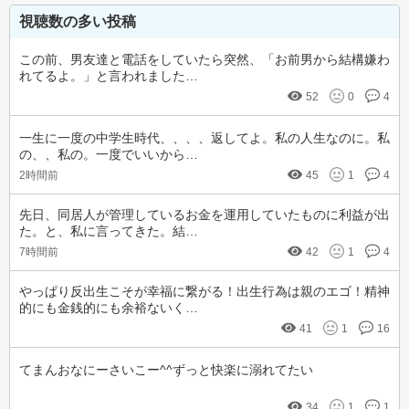
視聴数の多い投稿
この前、男友達と電話をしていたら突然、「お前男から結構嫌わ
れてるよ。」と言われました…
52
0
4
一生に一度の中学生時代、、、、返してよ。私の人生なのに。私
の、、私の。一度でいいから…
2時間前
45
1
4
先日、同居人が管理しているお金を運用していたものに利益が出
た。と、私に言ってきた。結…
7時間前
42
1
4
やっぱり反出生こそが幸福に繋がる！出生行為は親のエゴ！精神
的にも金銭的にも余裕ないく…
41
1
16
てまんおなにーさいこー^^ずっと快楽に溺れてたい
34
1
1