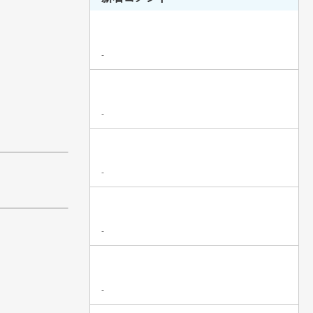
-
-
-
-
-