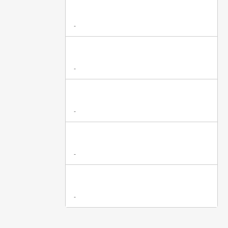
-
-
-
-
-