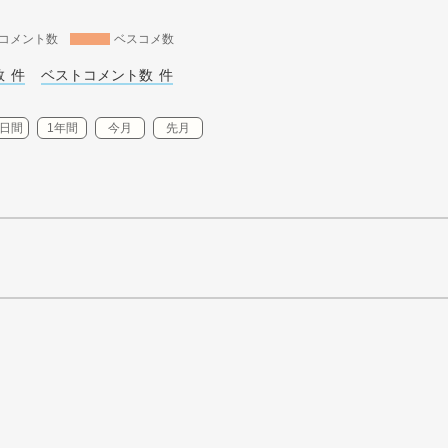
コメント数
ベスコメ数
 
件
ベストコメント数 
件
0日間
1年間
今月
先月