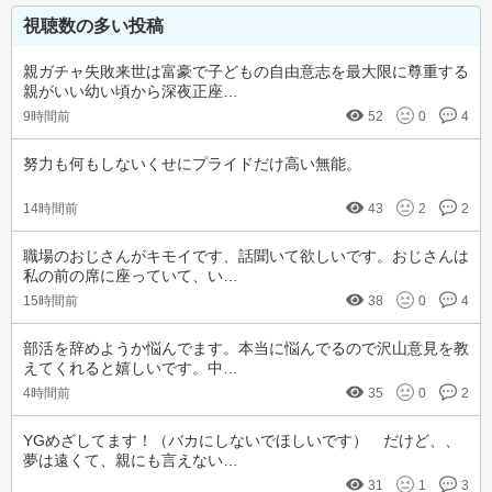
視聴数の多い投稿
親ガチャ失敗来世は富豪で子どもの自由意志を最大限に尊重する
親がいい幼い頃から深夜正座…
9時間前
52
0
4
努力も何もしないくせにプライドだけ高い無能。
14時間前
43
2
2
職場のおじさんがキモイです、話聞いて欲しいです。おじさんは
私の前の席に座っていて、い…
15時間前
38
0
4
部活を辞めようか悩んでます。本当に悩んでるので沢山意見を教
えてくれると嬉しいです。中…
4時間前
35
0
2
YGめざしてます！（バカにしないでほしいです）　だけど、、
夢は遠くて、親にも言えない…
31
1
3