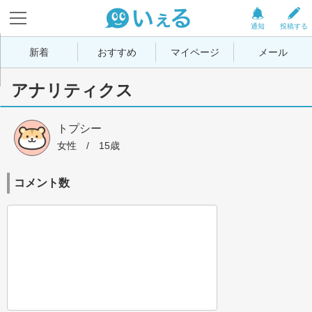
通知
投稿する
新着
おすすめ
マイページ
メール
アナリティクス
トプシー
女性
 / 
15歳
コメント数