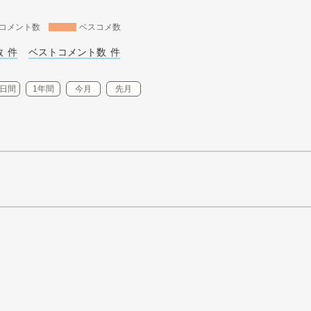
コメント数
ベスコメ数
 
件
ベストコメント数 
件
0日間
1年間
今月
先月