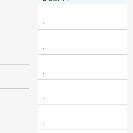
-
-
-
-
-