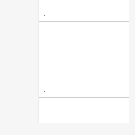
-
-
-
-
-