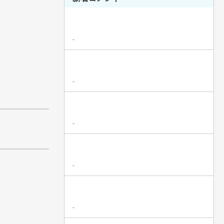
-
-
-
-
-