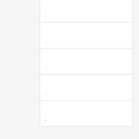
-
-
-
-
-