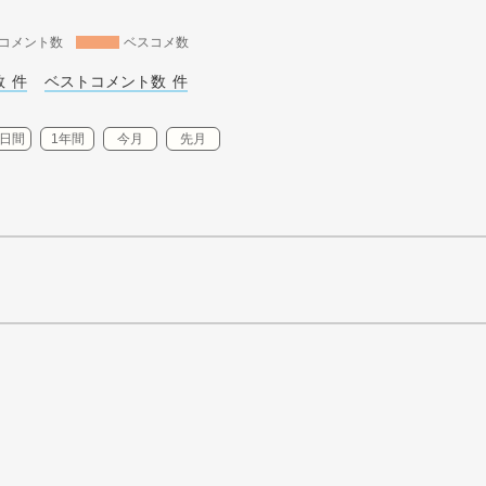
コメント数
ベスコメ数
 
件
ベストコメント数 
件
0日間
1年間
今月
先月