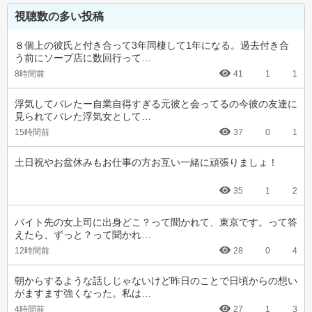
視聴数の多い投稿
８個上の彼氏と付き合って3年同棲して1年になる。過去付き合
う前にソープ店に数回行って…
8時間前
41
1
1
浮気してバレたー自業自得すぎる元彼と会ってるの今彼の友達に
見られてバレた浮気女として…
15時間前
37
0
1
土日祝やお盆休みもお仕事の方お互い一緒に頑張りましょ！
35
1
2
バイト先の女上司に出身どこ？って聞かれて、東京です。って答
えたら、ずっと？って聞かれ…
12時間前
28
0
4
朝からするような話しじゃないけど昨日のことで日頃からの想い
がますます強くなった。私は…
4時間前
27
1
3