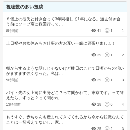
視聴数の多い投稿
８個上の彼氏と付き合って3年同棲して1年になる。過去付き合
う前にソープ店に数回行って…
8時間前
41
1
1
土日祝やお盆休みもお仕事の方お互い一緒に頑張りましょ！
39
1
2
朝からするような話しじゃないけど昨日のことで日頃からの想い
がますます強くなった。私は…
5時間前
29
1
3
バイト先の女上司に出身どこ？って聞かれて、東京です。って答
えたら、ずっと？って聞かれ…
13時間前
28
0
4
もうすぐ、赤ちゃんも産まれてきてくれるから今から転職なんて
ことは一切考えてないし、家…
25
2
3