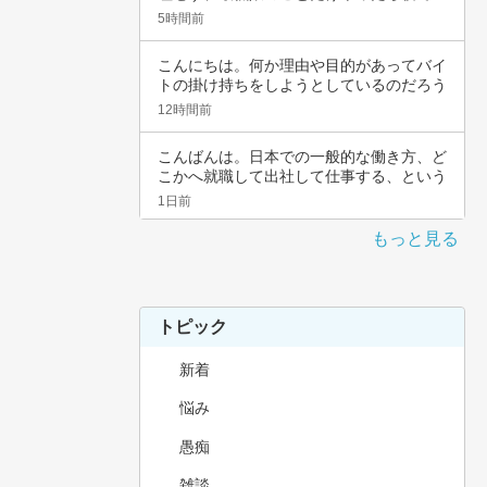
いんじゃ…
5時間前
こんにちは。何か理由や目的があってバイ
トの掛け持ちをしようとしているのだろう
と思いま…
12時間前
こんばんは。日本での一般的な働き方、ど
こかへ就職して出社して仕事する、という
職種では…
1日前
もっと見る
トピック
新着
悩み
愚痴
雑談