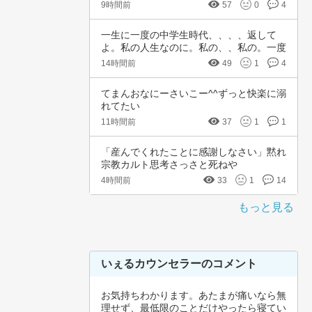
れました…
9時間前
57
0
4
一生に一度の中学生時代、、、、返して
よ。私の人生なのに。私の、、私の。一度
でいいから…
14時間前
49
1
4
てまんおなにーさいこー^^ずっと快楽に溺
れてたい
11時間前
37
1
1
「産んでくれたことに感謝しなさい」黙れ
宗教カルト思考さっさと死ねや
4時間前
33
1
14
もっと見る
いぇるカウンセラーのコメント
お気持ちわかります。あたまが痛いなら無
理せず、最低限のことだけやったら寝てい