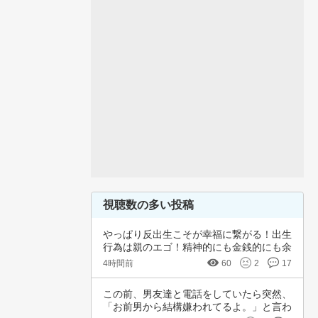
視聴数の多い投稿
やっぱり反出生こそが幸福に繋がる！出生
行為は親のエゴ！精神的にも金銭的にも余
裕ないく…
4時間前
60
2
17
この前、男友達と電話をしていたら突然、
「お前男から結構嫌われてるよ。」と言わ