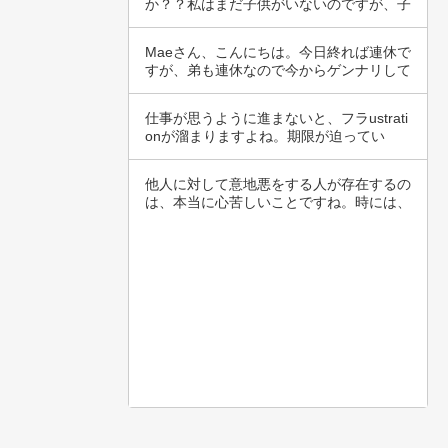
か？？私はまだ子供がいないのですが、子
供ができ…
Maeさん、こんにちは。今日終れば連休で
すが、弟も連休なので今からゲンナリして
ます猫…
仕事が思うように進まないと、フラustrati
onが溜まりますよね。期限が迫ってい
る…
他人に対して意地悪をする人が存在するの
は、本当に心苦しいことですね。時には、
自分自身…